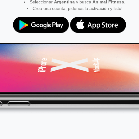
Seleccionar
Argentina
y busca
Animal Fitness
.
Crea una cuenta, pidenos la activación y listo!