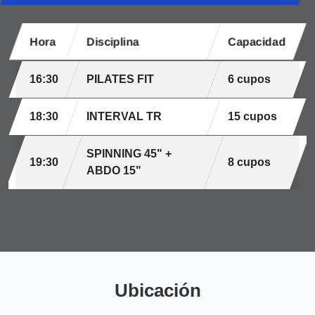
Hora
Disciplina
Capacidad
16:30
PILATES FIT
6 cupos
18:30
INTERVAL TR
15 cupos
SPINNING 45" +
19:30
8 cupos
ABDO 15"
Ubicación