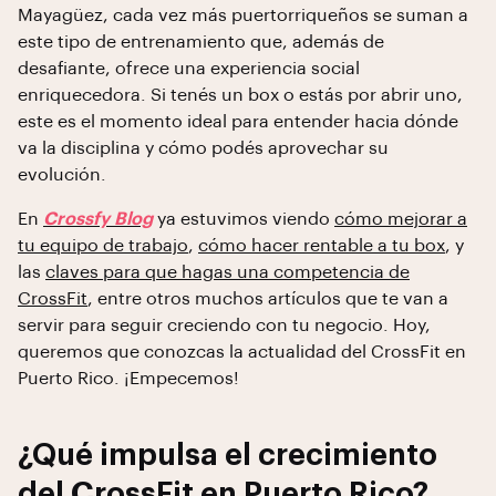
Mayagüez, cada vez más puertorriqueños se suman a
este tipo de entrenamiento que, además de
desafiante, ofrece una experiencia social
enriquecedora. Si tenés un box o estás por abrir uno,
este es el momento ideal para entender hacia dónde
va la disciplina y cómo podés aprovechar su
evolución.
En
Crossfy Blog
ya estuvimos viendo
cómo mejorar a
tu equipo de trabajo
,
cómo hacer rentable a tu box
, y
las
claves para que hagas una competencia de
CrossFit
, entre otros muchos artículos que te van a
servir para seguir creciendo con tu negocio. Hoy,
queremos que conozcas la actualidad del CrossFit en
Puerto Rico. ¡Empecemos!
¿Qué impulsa el crecimiento
del CrossFit en Puerto Rico?