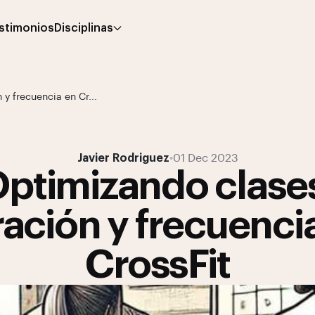
stimonios
Disciplinas
y frecuencia en Cr...
Javier Rodriguez
•
01 Dec 2023
ptimizando clase
ación y frecuenci
CrossFit