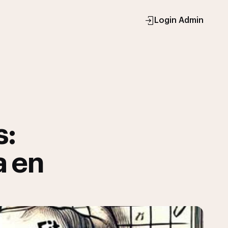
Login Admin
s:
a en