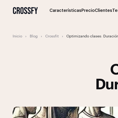
Características
Precio
Clientes
Te
Inicio
›
Blog
›
Crossfit
›
Optimizando clases: Duración 
O
Dur