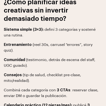
¿Cómo planificar ideas
creativas sin invertir
demasiado tiempo?
Sistema simple (3×3):
definí 3 categorías y sostené
una rutina.
Entrenamiento
(reel 30s, carrusel “errores”, story
quiz).
Comunidad
(testimonio, detrás de escena del staff,
UGC guiado).
Consejos
(tip de salud, checklist pre-clase,
mito/realidad).
Combiná cada categoría con
3 CTAs
: reservar clase,
enviar DM o guardar la publicación.
Calendario práctico (12 piezas/mes):
publicá
3