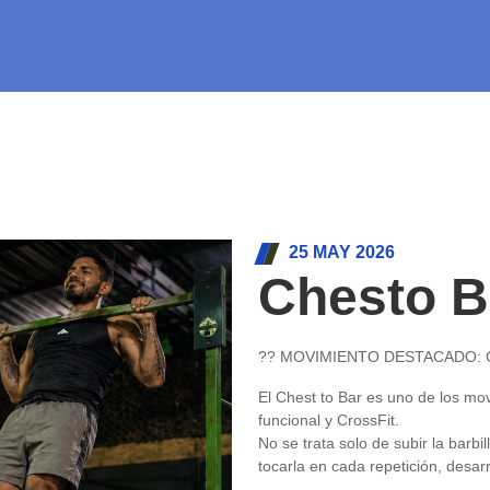
25 MAY 2026
Chesto B
?? MOVIMIENTO DESTACADO: 
El Chest to Bar es uno de los m
funcional y CrossFit.
No se trata solo de subir la barbi
tocarla en cada repetición, desar