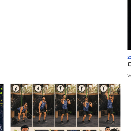
2
C
V