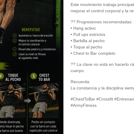
Este movimiento trabaja princip
mejorar el control corporal y la r
?? Progresiones recomendadas:
• Hang activo
• Pull ups estrictos
• Barbilla al pecho
• Toque al pecho
• Chest to Bar completo
?? La clave no está en hacerlo rá
cuerpo.
Recuerda:
La constancia y la disciplina siem
#ChestToBar #Crossfit #Entrenam
#ArmyFitness