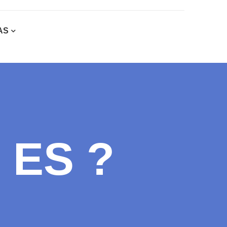
AS
 ES ?