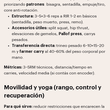
priorizando
patrones
: bisagra, sentadilla, empuje/tiro,
core anti-rotación.
Estructura:
3–5×3–6 reps a RIR 1–2 en básicos
(sentadilla, peso muerto, press, remo).
Accesorios útiles:
split squat, hip thrust,
elevaciones de gemelos,
Pallof press
, carrys
pesados.
Transferencia directa:
trineo pesado 6–10×15–20
m y
farmer carry
al 40–60% del peso corporal por
mano.
Métricas:
3–5RM técnicos, distancia/tiempo en
carries, velocidad media (si contás con encoder).
Movilidad y yoga (rango, control y
recuperación)
Para qué sirve:
reducir restricciones que encarecen la