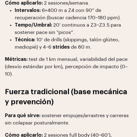
Cómo aplicarlo:
2 sesiones/semana.
Intervalos:
6×400 m a Z4 con 90” de
recuperación (buscar cadencia 170–180 ppm).
Tempo/Umbral:
20’ continuos a Z3–Z3.5 para
sostener pace sin “picos”.
Técnica:
10’ de drills (skippings, talón-glúteo,
mediopié) y 4–6
strides
de 80 m.
Métricas:
test de 1 km mensual, variabilidad del pace
(desvío estándar por km), percepción de impacto (0–
10).
Fuerza tradicional (base mecánica
y prevención)
Para qué sirve:
sostener empujes/arrastres y carreras
sin colapsar posturalmente.
Cómo aplicarlo:
2 sesiones full body (40–60’),