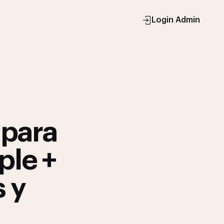
Login Admin
 para
ple +
s y