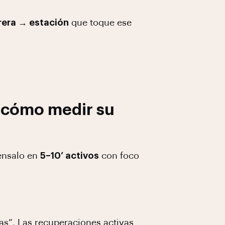
rera → estación
que toque ese
 cómo medir su
Pensalo en
5–10’ activos
con foco
nas”. Las recuperaciones activas