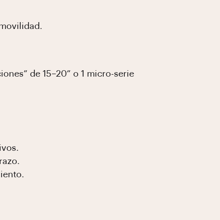
movilidad.
iones” de 15–20” o 1 micro-serie
ivos.
razo.
iento.