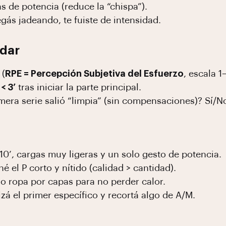
s de potencia (reduce la “chispa”).
egás jadeando, te fuiste de intensidad.
idar
 (
RPE = Percepción Subjetiva del Esfuerzo
, escala 1
< 3’
tras iniciar la parte principal.
mera serie salió “limpia” (sin compensaciones)? Sí/N
0’, cargas muy ligeras y un solo gesto de potencia.
é el P corto y nítido (calidad > cantidad).
o ropa por capas para no perder calor.
izá el primer específico y recortá algo de A/M.