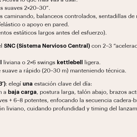
ks suaves 2×20–30”.
as caminando, balanceos controlados, sentadillas de 
elástico o apoyo en pared.
ntos estáticos largos antes del esfuerzo).
el
SNC (Sistema Nervioso Central)
con 2–3 “acelerac
l
liviana o 2×6 swings
kettlebell
ligera.
e suave a rápido (20–30 m) manteniendo técnica.
3’)
: elegí
una
estación clave del día:
m a
baja carga
, postura larga, talón abajo, brazos act
aves + 6–8 potentes, enfocando la secuencia cadera-b
ón liviano, cuidando profundidad y timing del lanzam