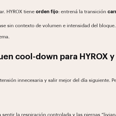
zar. HYROX tiene
orden fijo
: entrená la transición
car
ase sin contexto de volumen e intensidad del bloque.
tema.
buen cool-down para HYROX y
tensión innecesaria y salir mejor del día siguiente. 
 sentir la respiración controlada y las piernas “livia