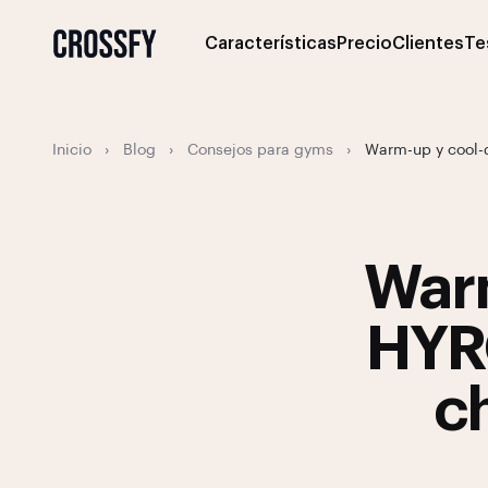
Características
Precio
Clientes
Te
Inicio
›
Blog
›
Consejos para gyms
›
Warm-up y cool-d
Warm
HYRO
ch