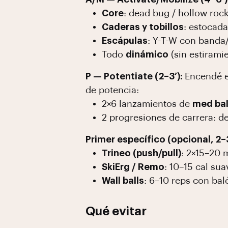
Core
: dead bug / hollow roc
Caderas y tobillos
: estocad
Escápulas
: Y-T-W con banda/
Todo
dinámico
(sin estiramie
P — Potentiate (2–3’):
Encendé 
de potencia:
2×6 lanzamientos de
med bal
2 progresiones de carrera: d
Primer específico (opcional, 2–
Trineo (push/pull)
: 2×15–20 
SkiErg / Remo
: 10–15 cal su
Wall balls
: 6–10 reps con bal
Qué evitar