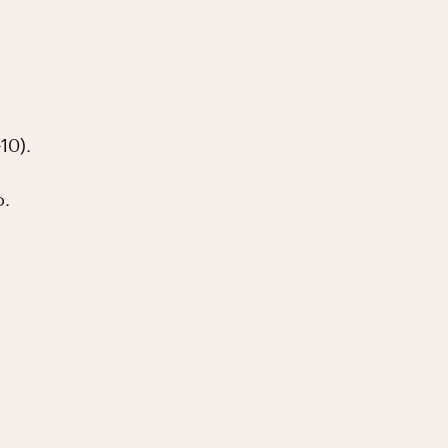
–10).
o.