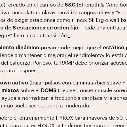
ate), creado en el campo de
S&C
(Strength & Condition
ctiva musculatura clave, moviliza rangos útiles y “en
s de exigir estaciones como trineo, SkiErg o wall bal
o de 8 estaciones en orden fijo
— pide una entrada 
gue” listo a cada transición.
miento dinámico
previo rinde mejor que el
estático
tiende a mantener o mejorar el rendimiento; lo estáti
s del esfuerzo. Por eso, tu RAMP debe priorizar activ
os para después.
down activo
(bajar pulsos con caminata/bici suave + 
 mixtos
sobre el
DOMS
(delayed onset muscle sorene
o ayuda a normalizar la frecuencia cardíaca y la sens
a/rango suele ser pequeño a moderado.
sobre el entrenamiento
HYROX para mayores de 50
,
ntal para hacer HYROX
, y te dimos
tips para preveni