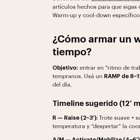
artículos hechos para que sigas
Warm-up y cool-down específico
¿Cómo armar un w
tiempo?
Objetivo:
entrar en “ritmo de tra
tempranos. Usá un
RAMP de 8–1
del día.
Timeline sugerido (12’ m
R — Raise (2–3’):
Trote suave + s
temperatura y “despertar” la coo
A/M — Activate/Mobilize (4–6’)