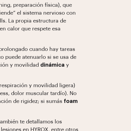
ing, preparación física), que
ciende” el sistema nervioso con
ls. La propia estructura de
en calor que respete esa
prolongado cuando hay tareas
co puede atenuarlo si se usa de
ación y movilidad
dinámica
y
respiración y movilidad ligera)
ss, dolor muscular tardío). No
ación de rigidez; si sumás
foam
 también te detallamos los
r lesiones en HYROX
, entre otros