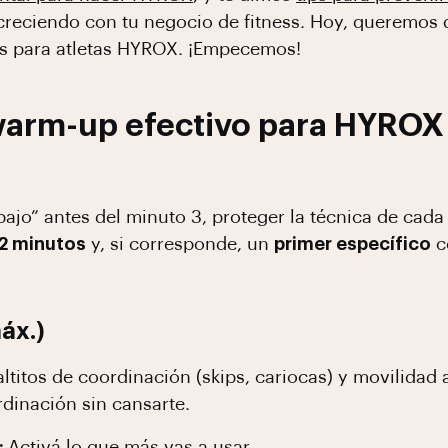
 creciendo con tu negocio de fitness. Hoy, queremos
s para atletas HYROX. ¡Empecemos!
arm-up efectivo para HYROX 
bajo” antes del minuto 3, proteger la técnica de cada 
2 minutos
y, si corresponde, un
primer específico
c
áx.)
altitos de coordinación (skips, cariocas) y movilidad 
rdinación sin cansarte.
:
Activá lo que más vas a usar.