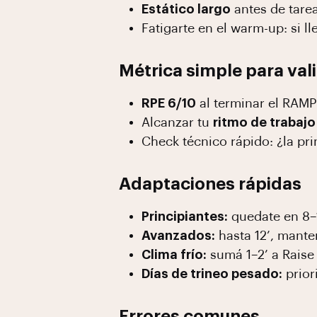
Estático largo
antes de tarea
Fatigarte en el warm-up: si ll
Métrica simple para val
RPE 6/10
al terminar el RAMP
Alcanzar tu
ritmo de trabajo 
Check técnico rápido: ¿la pri
Adaptaciones rápidas
Principiantes:
quedate en 8–1
Avanzados:
hasta 12’, manten
Clima frío:
sumá 1–2’ a Raise 
Días de trineo pesado:
prior
Errores comunes