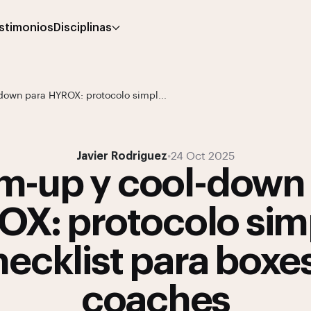
stimonios
Disciplinas
own para HYROX: protocolo simpl...
Javier Rodriguez
•
24 Oct 2025
-up y cool-down
X: protocolo sim
ecklist para boxe
coaches