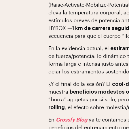
(Raise-Activate-Mobilize-Potenti
eleva la temperatura corporal, a
estímulos breves de potencia ante
HYROX —
1 km de carrera seguid
secuencia para que el cuerpo “lle
En la evidencia actual, el
estira
de fuerza/potencia: lo dinámico 
forma larga e intensa justo ante
dejar los estiramientos sostenid
¿Y el final de la sesión? El
cool-
muestra
beneficios modestos o
“borra” agujetas por sí solo, per
rolling
, el efecto sobre molesti
En
Crossfy Blog
ya te contamos 
beneficios del
entrenamiento me