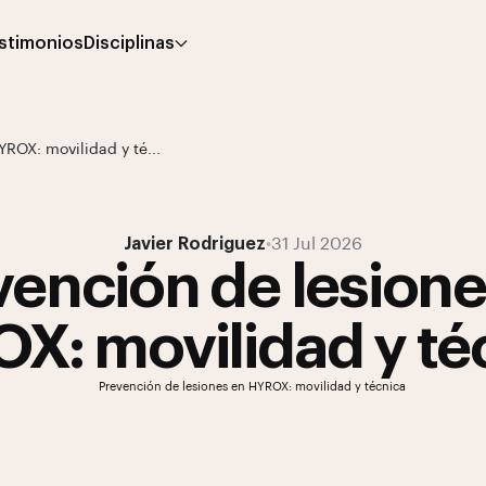
stimonios
Disciplinas
YROX: movilidad y té...
Javier Rodriguez
•
31 Jul 2026
vención de lesione
X: movilidad y té