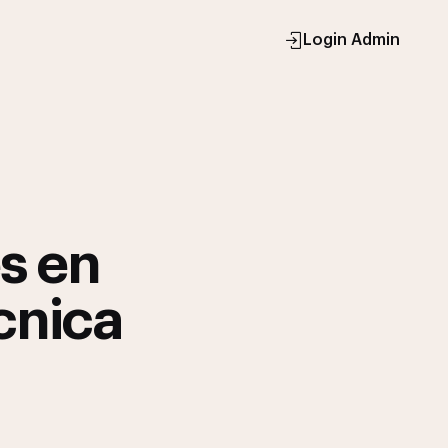
Login Admin
s en
cnica