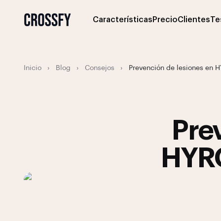
Características
Precio
Clientes
Te
Inicio
›
Blog
›
Consejos
›
Prevención de lesiones en H
Pre
HYRO