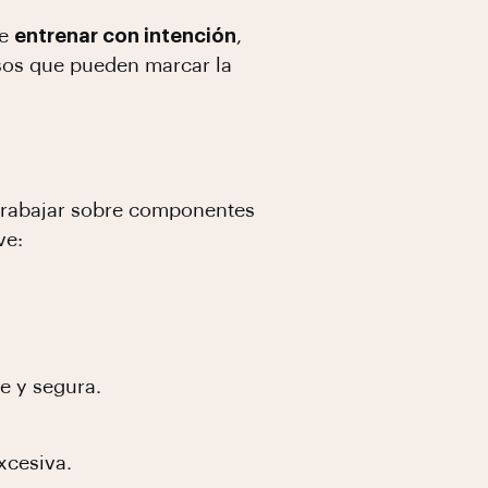
de
entrenar con intención
,
rsos que pueden marcar la
 trabajar sobre componentes
ve:
te y segura.
xcesiva.