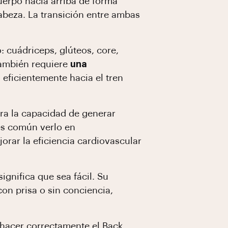
cuerpo hacia arriba de forma
cabeza. La transición entre ambas
 cuádriceps, glúteos, core,
 también requiere
una
 eficientemente hacia el tren
ora la capacidad de generar
 es común verlo en
orar la eficiencia cardiovascular
ignifica que sea fácil. Su
on prisa o sin conciencia,
 hacer correctamente el Back