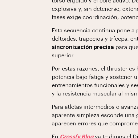
torso erguido y el core activo. D
explosiva y, sin detenerse, exten
fases exige coordinación, potenc
Esta secuencia continua pone a 
deltoides, trapecios y tríceps, 
sincronización precisa
para que 
superior.
Por estas razones, el thruster es
potencia bajo fatiga y sostener 
entrenamientos funcionales y ses
y la resistencia muscular al mis
Para atletas intermedios o avanza
aparente simpleza esconde una g
aparecen errores que compromet
En
Crossfy Blog
ya te dimos el
Di