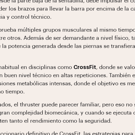
esde la parte baja de la sentadilla, debe impulsar el 
der los brazos para llevar la barra por encima de la 
ia y control técnico.
prueba múltiples grupos musculares al mismo tiempo:
entre otros. Además de ser demandante a nivel físico,
la potencia generada desde las piernas se transfiera
 habitual en disciplinas como
CrossFit
, donde se val
un buen nivel técnico en altas repeticiones. También
iones metabólicas intensas, donde el objetivo es mej
mo tiempo.
dos, el thruster puede parecer familiar, pero eso no s
ran complejidad biomecánica, y cuando se ejecuta c
en tanto el rendimiento como la seguridad.
ccionario definitivo de CrossFit
, las
estrategias para