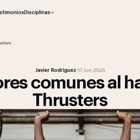
stimonios
Disciplinas
usters
Javier Rodriguez
•
17 Jun 2025
ores comunes al h
Thrusters