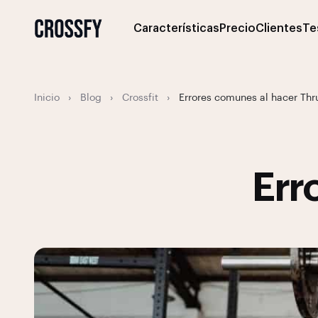
Características
Precio
Clientes
Te
Inicio
›
Blog
›
Crossfit
›
Errores comunes al hacer Thr
Err