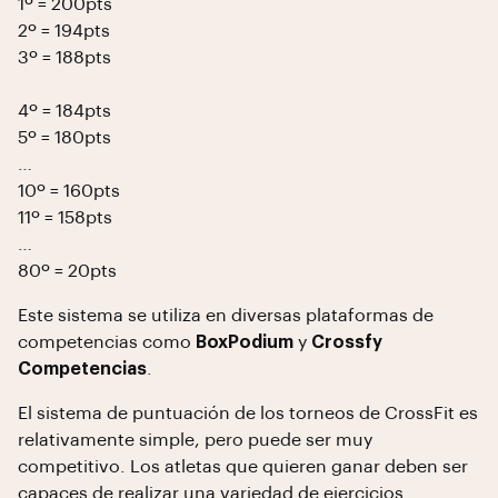
1º = 200pts
2º = 194pts
3º = 188pts
4º = 184pts
5º = 180pts
…
10º = 160pts
11º = 158pts
…
80º = 20pts
Este sistema se utiliza en diversas plataformas de
competencias como
BoxPodium
y
Crossfy
Competencias
.
El sistema de puntuación de los torneos de CrossFit es
relativamente simple, pero puede ser muy
competitivo. Los atletas que quieren ganar deben ser
capaces de realizar una variedad de ejercicios