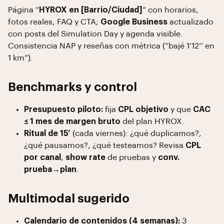
Página “
HYROX en [Barrio/Ciudad]
” con horarios,
fotos reales, FAQ y CTA;
Google Business
actualizado
con posts del Simulation Day y agenda visible.
Consistencia NAP y reseñas con métrica (“bajé 1’12’’ en
1 km”).
Benchmarks y control
Presupuesto piloto:
fija
CPL objetivo
y que
CAC
≤ 1 mes de margen bruto
del plan HYROX.
Ritual de 15’
(cada viernes): ¿qué duplicamos?,
¿qué pausamos?, ¿qué testeamos? Revisa
CPL
por canal
,
show rate
de pruebas y
conv.
prueba→plan
.
Multimodal sugerido
Calendario de contenidos (4 semanas):
3