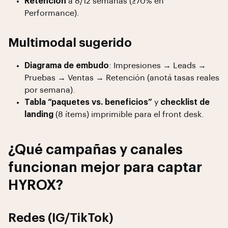
Retención
a 8/12 semanas (≥70% en
Performance).
Multimodal sugerido
Diagrama de embudo
: Impresiones → Leads →
Pruebas → Ventas → Retención (anotá tasas reales
por semana).
Tabla “paquetes vs. beneficios”
y
checklist de
landing
(8 ítems) imprimible para el front desk.
¿Qué campañas y canales
funcionan mejor para captar
HYROX?
Redes (IG/TikTok)