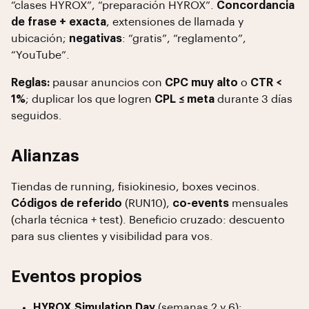
“clases HYROX”, “preparación HYROX”.
Concordancia
de frase + exacta
, extensiones de llamada y
ubicación;
negativas
: “gratis”, “reglamento”,
“YouTube”.
Reglas:
pausar anuncios con
CPC muy alto
o
CTR <
1%
; duplicar los que logren
CPL ≤ meta
durante 3 días
seguidos.
Alianzas
Tiendas de running, fisiokinesio, boxes vecinos.
Códigos de referido
(RUN10),
co-events
mensuales
(charla técnica + test). Beneficio cruzado: descuento
para sus clientes y visibilidad para vos.
Eventos propios
HYROX Simulation Day
(semanas 2 y 6):