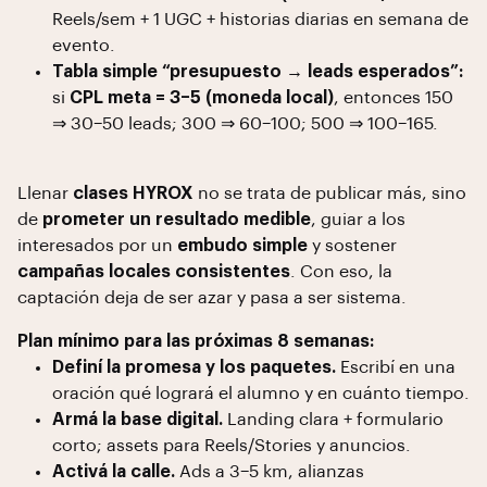
Reels/sem + 1 UGC + historias diarias en semana de
evento.
Tabla simple “presupuesto → leads esperados”:
si
CPL meta = 3–5 (moneda local)
, entonces 150
⇒ 30–50 leads; 300 ⇒ 60–100; 500 ⇒ 100–165.
Llenar
clases HYROX
no se trata de publicar más, sino
de
prometer un resultado medible
, guiar a los
interesados por un
embudo simple
y sostener
campañas locales consistentes
. Con eso, la
captación deja de ser azar y pasa a ser sistema.
Plan mínimo para las próximas 8 semanas:
Definí la promesa y los paquetes.
Escribí en una
oración qué logrará el alumno y en cuánto tiempo.
Armá la base digital.
Landing clara + formulario
corto; assets para Reels/Stories y anuncios.
Activá la calle.
Ads a 3–5 km, alianzas