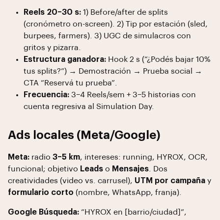
Reels 20–30 s:
1) Before/after de splits
(cronómetro on-screen). 2) Tip por estación (sled,
burpees, farmers). 3) UGC de simulacros con
gritos y pizarra.
Estructura ganadora:
Hook 2 s (“¿Podés bajar 10%
tus splits?”) → Demostración → Prueba social →
CTA “Reservá tu prueba”.
Frecuencia:
3–4 Reels/sem + 3–5 historias con
cuenta regresiva al Simulation Day.
Ads locales (Meta/Google)
Meta:
radio
3–5 km
, intereses: running, HYROX, OCR,
funcional; objetivo
Leads
o
Mensajes
. Dos
creatividades (video vs. carrusel),
UTM por campaña
y
formulario corto
(nombre, WhatsApp, franja).
Google Búsqueda:
“HYROX en [barrio/ciudad]”,