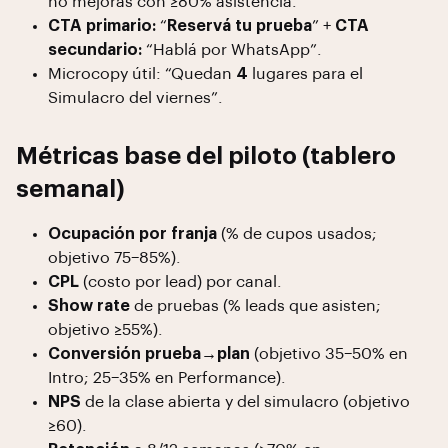
no mejorás con ≥80% asistencia.
CTA primario:
“
Reservá tu prueba
” +
CTA
secundario:
“Hablá por WhatsApp”.
Microcopy útil: “Quedan
4
lugares para el
Simulacro del viernes”.
Métricas base del piloto (tablero
semanal)
Ocupación por franja
(% de cupos usados;
objetivo 75–85%).
CPL
(costo por lead) por canal.
Show rate
de pruebas (% leads que asisten;
objetivo ≥55%).
Conversión prueba→plan
(objetivo 35–50% en
Intro; 25–35% en Performance).
NPS
de la clase abierta y del simulacro (objetivo
≥60).