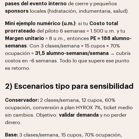
pases del evento interno
de cierre y pequeños
sponsors
locales (hidratación, indumentaria, salud).
Mini ejemplo numérico (u.m.)
: si tu
Costo total
prorrateado
del piloto 6 semanas = 1.500 u.m. y tu
Margen unitario
≈ 8 u.m., entonces
PE ≈ 188 alumno-
semanas
. Con 3 clases/semana × 15 cupos × 70%
ocupación =
31,5 alumno-semanas/semana
→ cubrís
costos en ~6 semanas. Todo lo que supere ese punto
es retorno.
2) Escenarios tipo para sensibilidad
Conservador:
2 clases/semana, 12 cupos, 60%
ocupación, conversión a plan HYROX 7%, ticket medio
sin cambios. Objetivo:
validar demanda
y no perder
dinero.
Base:
3 clases/semana, 15 cupos, 70% ocupación,