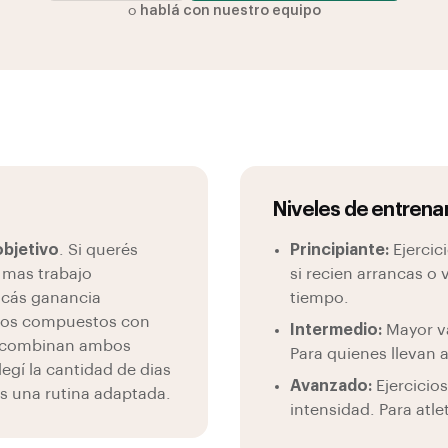
o
hablá con nuestro equipo
Niveles de entren
objetivo
. Si querés
Principiante:
Ejercic
n mas trabajo
si recien arrancas 
uscás ganancia
tiempo.
icios compuestos con
Intermedio:
Mayor va
se combinan ambos
Para quienes llevan
gí la cantidad de dias
Avanzado:
Ejercicio
s una rutina adaptada.
intensidad. Para atl