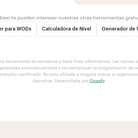
ien te pueden interesar nuestras otras herramientas gratu
er para WODs
Calculadora de Nivel
Generador de
ta herramienta es recreativa y tiene fines informativos. Las rutinas 
generadas automaticamente y no reemplazan la programación de u
trenador certificado. No esta afiliada a ninguna marca ni organizac
deportiva. Desarrollada por
Crossfy
.