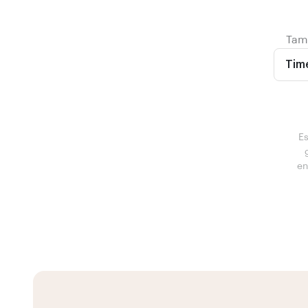
Tamb
Tim
Es
en