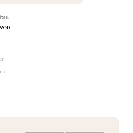
itas:
 WOD
son
n
ion