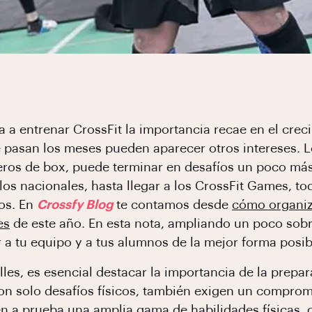
 a entrenar CrossFit la importancia recae en el crec
e pasan los meses pueden aparecer otros intereses
ros de box, puede terminar en desafíos un poco más
 los nacionales, hasta llegar a los CrossFit Games, t
íos. En
Crossfy Blog
te contamos desde
cómo organiz
es
de este año. En esta nota, ampliando un poco so
 a tu equipo y a tus alumnos de la mejor forma posib
lles, es esencial destacar la importancia de la prepa
n solo desafíos físicos, también exigen un comprom
n a prueba una amplia gama de habilidades físicas, d