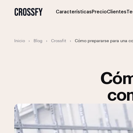
Características
Precio
Clientes
Te
Inicio
›
Blog
›
Crossfit
›
Cómo prepararse para una co
Cóm
com