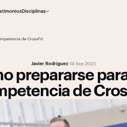
stimonios
Disciplinas
mpetencia de CrossFit
Javier Rodriguez
•
14 Sep 2023
o prepararse para
petencia de Cros