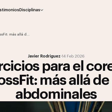
stimonios
Disciplinas
sFit: más allá d...
Javier Rodriguez
•
14 Feb 2026
rcicios para el cor
ossFit: más allá de 
abdominales