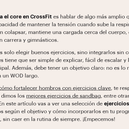
a el core en CrossFit
es hablar de algo más amplio qu
capacidad de mantener la tensión cuando sube la respi
in colapsar, mantiene una cargada cerca del cuerpo, 
en carrera y gimnásticos.
s solo elegir buenos ejercicios, sino integrarlos sin
s tiene que ser simple de explicar, fácil de escalar 
cipal. Además, debe tener un objetivo claro: no es l
en un WOD largo.
cómo fortalecer hombros con ejercicios clave
, te r
e dimos los
mejores ejercicios de sandbag
, entre otra
En este artículo vas a ver una selección de
ejercicio
os según el objetivo y cómo incorporarlos en tu pr
a, sin caer en la rutina de siempre. ¡Empecemos!