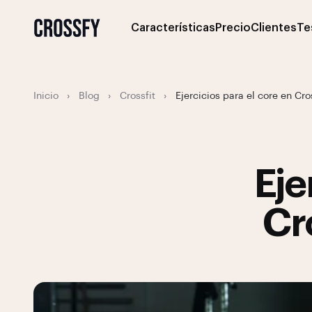
Características
Precio
Clientes
Te
Inicio
›
Blog
›
Crossfit
›
Ejercicios para el core en Cros
Eje
Cr