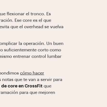
e flexionar el tronco. Es
ración. Ese core es el que
evita que el overhead se vuelva
 complicar la operación. Un buen
y lo suficientemente corto como
o mismo entrenar control lumbar
espondimos
cómo hacer
s notas que te van a servir para
s de core en CrossFit
que
ogramación para que mejoren