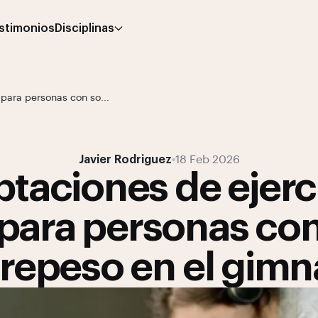
stimonios
Disciplinas
para personas con so...
Javier Rodriguez
•
18 Feb 2026
taciones de ejerc
para personas co
repeso en el gimn