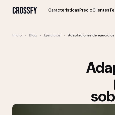
Características
Precio
Clientes
Te
Inicio
›
Blog
›
Ejercicios
›
Adaptaciones de ejercicios 
Adap
sob