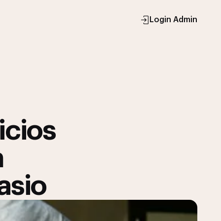
Login Admin
icios
n
asio