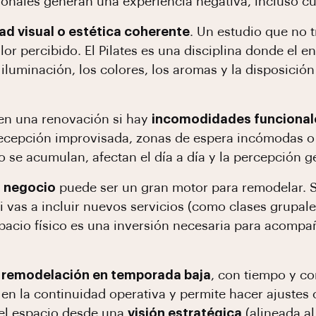
onales generan una experiencia negativa, incluso cua
dad visual o estética coherente
. Un estudio que no 
or percibido. El Pilates es una disciplina donde el e
iluminación, los colores, los aromas y la disposición
en una renovación si hay
incomodidades funcional
 recepción improvisada, zonas de espera incómodas o
 se acumulan, afectan el día a día y la percepción ge
l negocio
puede ser un gran motor para remodelar. Si 
 vas a incluir nuevos servicios (como clases grupale
pacio físico es una inversión necesaria para acompa
la remodelación en temporada baja
, con tiempo y co
 en la continuidad operativa y permite hacer ajuste
del espacio desde una
visión estratégica
(alineada al