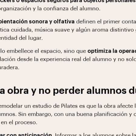
ockers o espacios seguros para objetos personales
rganización y la confianza del alumno.
ientación sonora y olfativa
definen el primer conta
tica cuidada, música suave y algún aroma distintivo
ntidad del lugar.
lo embellece el espacio, sino que
optimiza la operac
lación desde la experiencia real del alumno y no solo
uradera.
a obra y no perder alumnos d
modelar un estudio de Pilates es que la obra afecte l
 alumnos. Sin embargo, con una buena planificación y
 en el proceso.
r con anticipación
. Informar a los alumnos sobre l