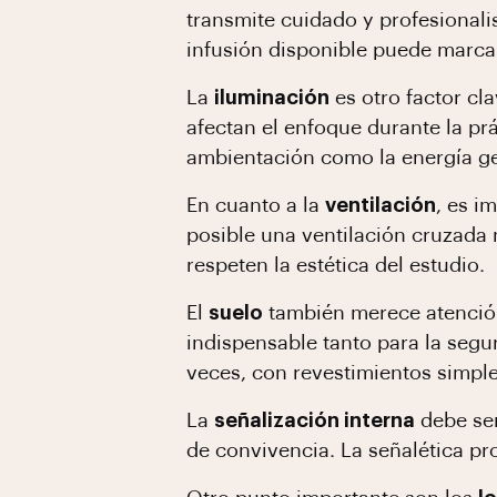
transmite cuidado y profesionali
infusión disponible puede marcar
La
iluminación
es otro factor c
afectan el enfoque durante la prá
ambientación como la energía gen
En cuanto a la
ventilación
, es i
posible una ventilación cruzada 
respeten la estética del estudio.
El
suelo
también merece atención.
indispensable tanto para la seg
veces, con revestimientos simpl
La
señalización interna
debe ser
de convivencia. La señalética pr