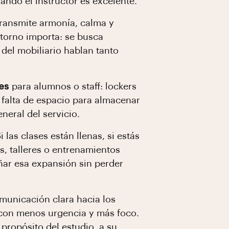
ndo el instructor es excelente.
transmite armonía, calma y
ntorno importa: se busca
 del mobiliario hablan tanto
es
para alumnos o staff: lockers
 falta de espacio para almacenar
neral del servicio.
las clases están llenas, si estás
s, talleres o entrenamientos
ñar esa expansión sin perder
municación clara hacia los
s con menos urgencia y más foco.
 propósito del estudio, a su