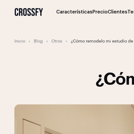
Características
Precio
Clientes
Te
Inicio
›
Blog
›
Otros
›
¿Cómo remodelo mi estudio de 
¿Cóm