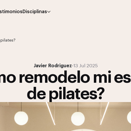
stimonios
Disciplinas
pilates?
Javier Rodriguez
•
13 Jul 2025
o remodelo mi es
de pilates?