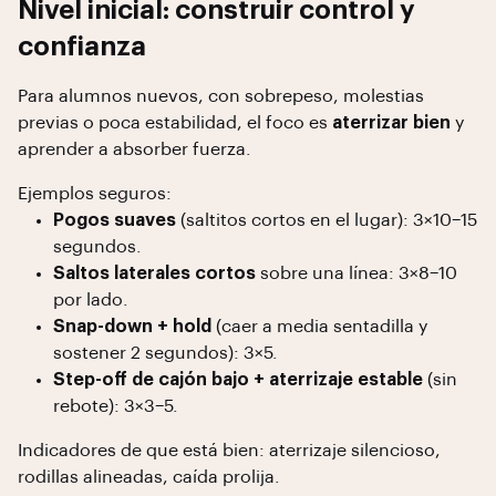
Nivel inicial: construir control y
confianza
Para alumnos nuevos, con sobrepeso, molestias
previas o poca estabilidad, el foco es
aterrizar bien
y
aprender a absorber fuerza.
Ejemplos seguros:
Pogos suaves
(saltitos cortos en el lugar): 3×10–15
segundos.
Saltos laterales cortos
sobre una línea: 3×8–10
por lado.
Snap-down + hold
(caer a media sentadilla y
sostener 2 segundos): 3×5.
Step-off de cajón bajo + aterrizaje estable
(sin
rebote): 3×3–5.
Indicadores de que está bien: aterrizaje silencioso,
rodillas alineadas, caída prolija.