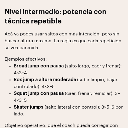
Nivel intermedio: potencia con
técnica repetible
Acá ya podés usar saltos con más intención, pero sin
buscar altura máxima. La regla es que cada repetición
se vea parecida.
Ejemplos efectivos:
Broad jump con pausa
(salto largo, caer y frenar):
4×3–4.
Box jump a altura moderada
(subir limpio, bajar
controlado): 4×3–5.
Squat jump con pausa
(caer, frenar, reiniciar): 3–
4×3–5.
Skater jumps
(salto lateral con control): 3×5–6 por
lado.
Objetivo operativo: que el coach pueda corregir con