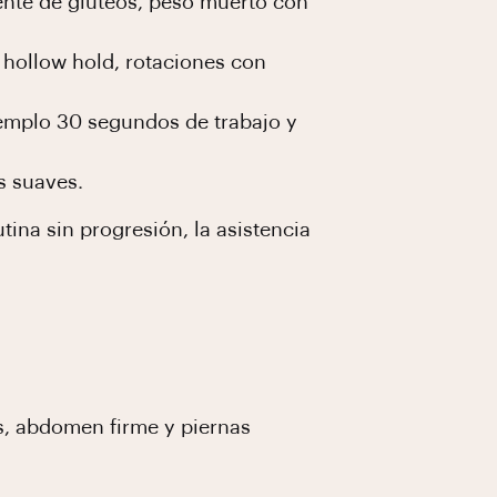
ente de glúteos, peso muerto con
hollow hold, rotaciones con
jemplo 30 segundos de trabajo y
s suaves.
tina sin progresión, la asistencia
s, abdomen firme y piernas