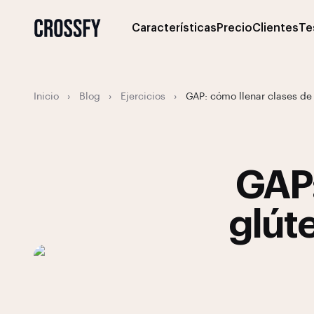
Características
Precio
Clientes
Te
Inicio
›
Blog
›
Ejercicios
›
GAP: cómo llenar clases de
GAP:
glút