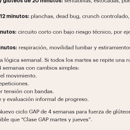
 y glúteos de 20 minutos:
sentadillas, estocadas, pu
12 minutos:
planchas, dead bug, crunch controlado, 
inutos:
circuito corto con bajo riesgo técnico, por e
inutos:
respiración, movilidad lumbar y estiramiento
a lógica semanal. Si todos los martes se repite una ru
 4 semanas con cambios simples:
del movimiento.
peticiones.
r tensión con bandas.
e y evaluación informal de progreso.
Nuevo ciclo GAP de 4 semanas para fuerza de glúteo
ible que “Clase GAP martes y jueves”.