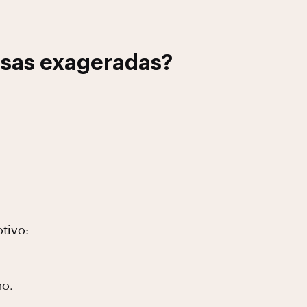
esas exageradas?
tivo:
mo.