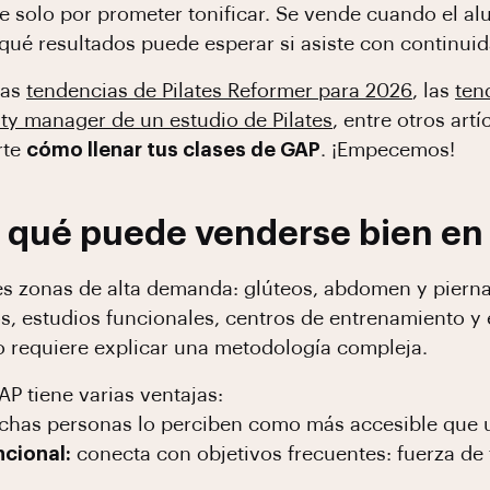
 solo por prometer tonificar. Se vende cuando el alu
 qué resultados puede esperar si asiste con continuid
las
tendencias de Pilates Reformer para 2026
, las
ten
y manager de un estudio de Pilates
, entre otros art
rte
cómo llenar tus clases de GAP
. ¡Empecemos!
 qué puede venderse bien en
es zonas de alta demanda: glúteos, abdomen y pierna
, estudios funcionales, centros de entrenamiento y 
o requiere explicar una metodología compleja.
AP tiene varias ventajas:
has personas lo perciben como más accesible que un
ncional:
conecta con objetivos frecuentes: fuerza de t