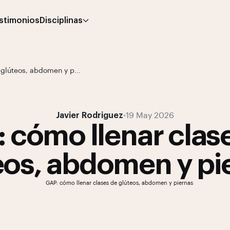
stimonios
Disciplinas
 glúteos, abdomen y p...
Javier Rodriguez
•
19 May 2026
 cómo llenar clas
eos, abdomen y pi