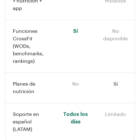
+ nutrición +
módulos
app
Funciones
Sí
No
CrossFit
disponible
(WODs,
benchmarks,
rankings)
Planes de
No
Sí
nutrición
Soporte en
Todos los
Limitado
español
días
(LATAM)