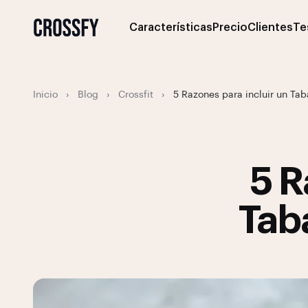
Características
Precio
Clientes
Te
Inicio
›
Blog
›
Crossfit
›
5 Razones para incluir un Taba
5 R
Taba