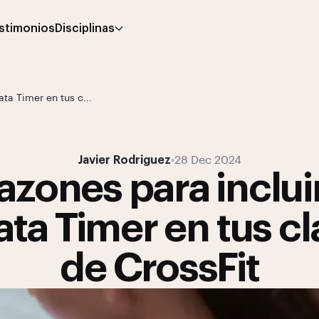
stimonios
Disciplinas
ta Timer en tus c...
Javier Rodriguez
•
28 Dec 2024
azones para inclui
ta Timer en tus c
de CrossFit