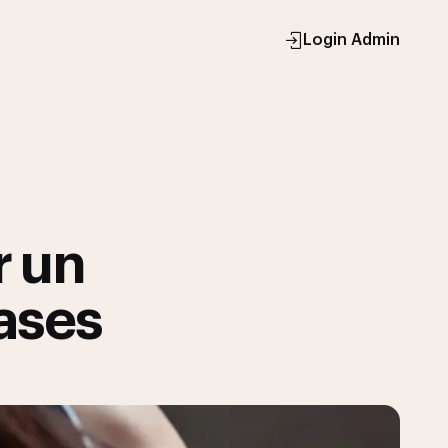
Login Admin
r un
lases