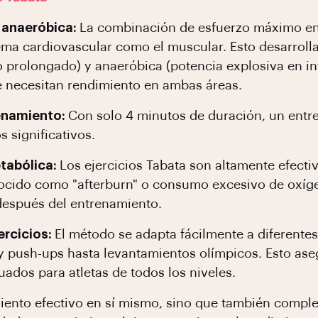
 anaeróbica:
La combinación de esfuerzo máximo en
tema cardiovascular como el muscular. Esto desarrolla
 prolongado) y anaeróbica (potencia explosiva en in
ue necesitan rendimiento en ambas áreas.
renamiento:
Con solo 4 minutos de duración, un entr
s significativos.
tabólica:
Los ejercicios Tabata son altamente efecti
onocido como "afterburn" o consumo excesivo de oxíge
después del entrenamiento.
jercicios:
El método se adapta fácilmente a diferente
 push-ups hasta levantamientos olímpicos. Esto ase
ados para atletas de todos los niveles.
miento efectivo en sí mismo, sino que también compl