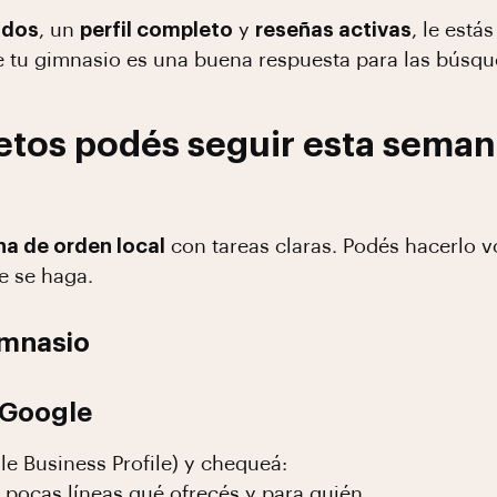
ados
, un
perfil completo
y
reseñas activas
, le est
e tu gimnasio es una buena respuesta para las búsqu
tos podés seguir esta seman
a de orden local
con tareas claras. Podés hacerlo v
e se haga.
imnasio
e Google
le Business Profile) y chequeá:
 pocas líneas qué ofrecés y para quién.