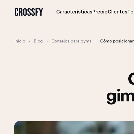
Características
Precio
Clientes
Te
Inicio
›
Blog
›
Consejos para gyms
›
Cómo posicionar 
gim