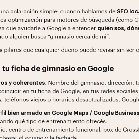
le una aclaración simple: cuando hablamos de
SEO loc
fica optimización para motores de búsqueda (como Goo
osa que ayudarle a Google a entender
quién sos, dón
do alguien busca “gimnasio cerca de mí”.
s pilares que cualquier dueño puede revisar sin ser e
: tu ficha de gimnasio en Google
ros y coherentes
. Nombre del gimnasio, dirección, te
oincidir en tu ficha de Google, en tus redes sociales
, teléfonos viejos o horarios desactualizados, Goog
rfil bien armado en Google Maps / Google Business
cando qué tipo de entrenamiento ofrecés.
o, centro de entrenamiento funcional, box de CrossFit
 clases, el equipo y la fachada.