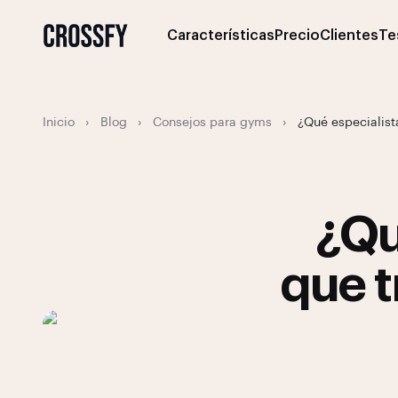
Características
Precio
Clientes
Te
Inicio
›
Blog
›
Consejos para gyms
›
¿Qué especialista
¿Qu
que t