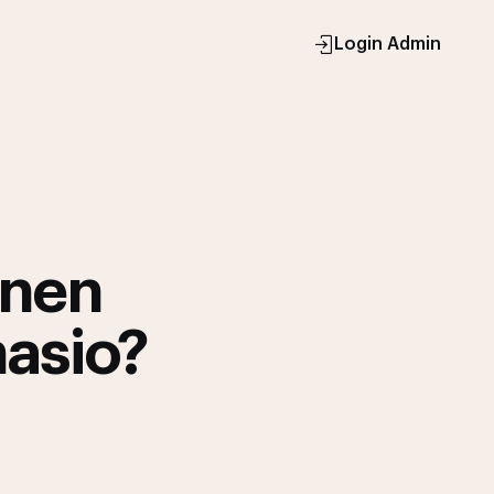
Login Admin
enen
nasio?