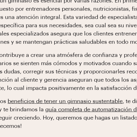
un gimnasio es esencial por varias razones. En primer
esto por entrenadores personales, nutricionistas, fi
es una atención integral. Esta variedad de especialis
specífica para sus necesidades, sea cual sea su nivel
ales especializados asegura que los clientes entren
iones y se mantengan prácticas saludables en todo 
ntribuye a crear una atmósfera de confianza y profe
arios se sienten más cómodos y motivados cuando 
s dudas, corregir sus técnicas y proporcionarles re
nción al cliente y gerencia aseguran que todos los a
e, lo cual impacta positivamente en la satisfacción de
los
beneficios de tener un gimnasio sustentable
, te 
 y te brindamos la
guía completa de automatización de
seguir creciendo. Hoy, queremos que hagas un listado
pecemos!