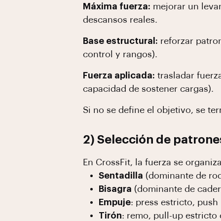
Máxima fuerza:
mejorar un levan
descansos reales.
Base estructural:
reforzar patro
control y rangos).
Fuerza aplicada:
trasladar fuerz
capacidad de sostener cargas).
Si no se define el objetivo, se 
2) Selección de patrone
En CrossFit, la fuerza se organi
Sentadilla
(dominante de rodi
Bisagra
(dominante de cadera)
Empuje
: press estricto, pus
Tirón
: remo, pull-up estricto