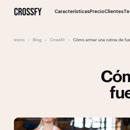
Características
Precio
Clientes
Te
Inicio
›
Blog
›
Crossfit
›
Cómo armar una rutina de fuer
Cóm
fu