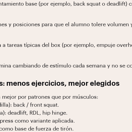
tamiento base (por ejemplo, back squat o deadlift) c
nes y posiciones para que el alumno tolere volumen y
a a tareas típicas del box (por ejemplo, empuje overhe
termina cambiando de estímulo cada semana y no se c
s: menos ejercicios, mejor elegidos
za mejor por patrones que por músculos:
lla): back / front squat.
: deadlift, RDL, hip hinge.
h press como variante aplicada.
 como base de fuerza de tirón.