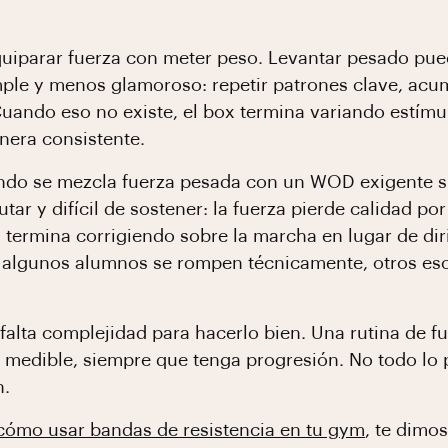
equiparar fuerza con meter peso. Levantar pesado pu
mple y menos glamoroso: repetir patrones clave, acu
uando eso no existe, el box termina variando estím
nera consistente.
do se mezcla fuerza pesada con un WOD exigente sin
cutar y difícil de sostener: la fuerza pierde calidad 
termina corrigiendo sobre la marcha en lugar de dirig
 algunos alumnos se rompen técnicamente, otros esca
falta complejidad para hacerlo bien. Una rutina de f
y medible, siempre que tenga progresión. No todo lo
n.
cómo usar bandas de resistencia en tu gym
, te dimo