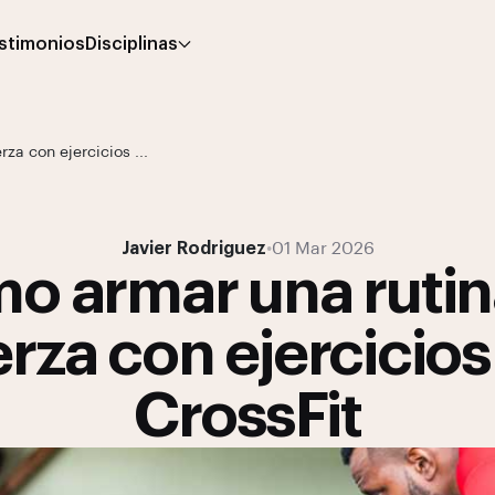
stimonios
Disciplinas
za con ejercicios ...
Javier Rodriguez
•
01 Mar 2026
o armar una rutin
erza con ejercicios
CrossFit