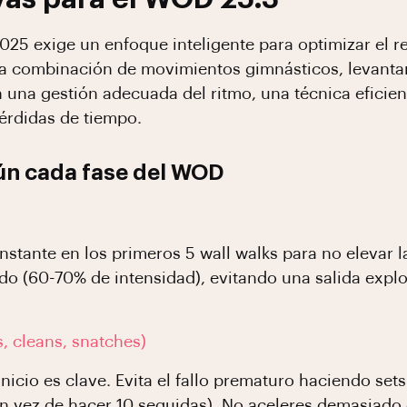
025 exige un enfoque inteligente para optimizar el 
a la combinación de movimientos gimnásticos, levant
n una gestión adecuada del ritmo, una técnica eficien
pérdidas de tiempo.
gún cada fase del WOD
stante en los primeros 5 wall walks para no elevar la
o (60-70% de intensidad), evitando una salida explo
, cleans, snatches)
l inicio es clave. Evita el fallo prematuro haciendo 
en vez de hacer 10 seguidas). No aceleres demasiado e