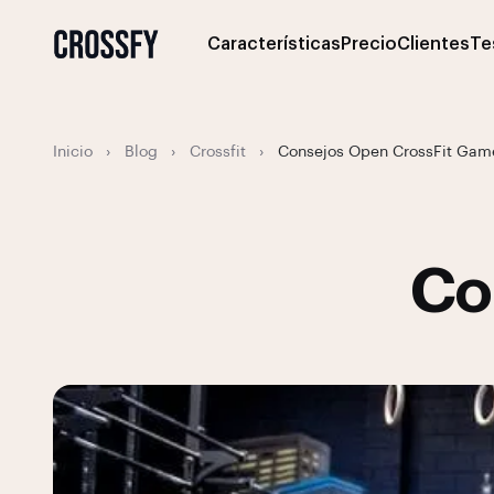
Características
Precio
Clientes
Te
Inicio
›
Blog
›
Crossfit
›
Consejos Open CrossFit Gam
Co