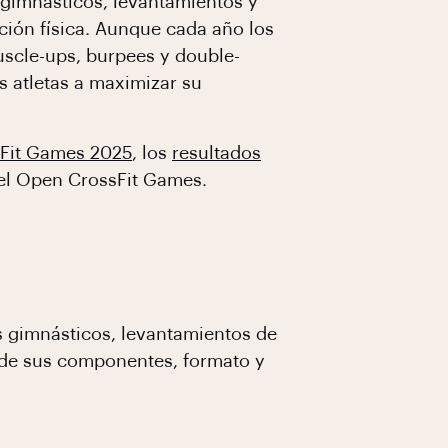
 gimnásticos, levantamientos y
ición física. Aunque cada año los
scle-ups, burpees y double-
s atletas a maximizar su
sFit Games 2025
, los
resultados
del Open CrossFit Games.
 gimnásticos, levantamientos de
o de sus componentes, formato y