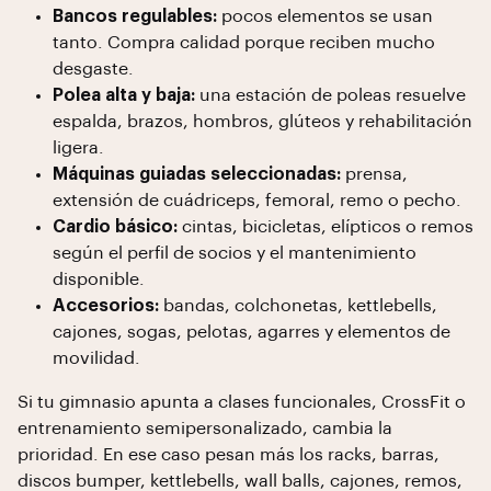
Bancos regulables:
pocos elementos se usan
tanto. Compra calidad porque reciben mucho
desgaste.
Polea alta y baja:
una estación de poleas resuelve
espalda, brazos, hombros, glúteos y rehabilitación
ligera.
Máquinas guiadas seleccionadas:
prensa,
extensión de cuádriceps, femoral, remo o pecho.
Cardio básico:
cintas, bicicletas, elípticos o remos
según el perfil de socios y el mantenimiento
disponible.
Accesorios:
bandas, colchonetas, kettlebells,
cajones, sogas, pelotas, agarres y elementos de
movilidad.
Si tu gimnasio apunta a clases funcionales, CrossFit o
entrenamiento semipersonalizado, cambia la
prioridad. En ese caso pesan más los racks, barras,
discos bumper, kettlebells, wall balls, cajones, remos,