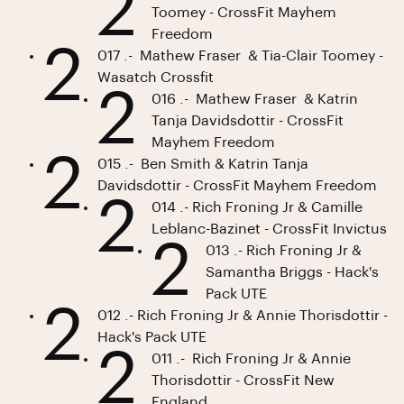
2
Toomey - CrossFit Mayhem
Freedom
2
017 .- Mathew Fraser & Tia-Clair Toomey -
Wasatch Crossfit
2
016 .- Mathew Fraser & Katrin
Tanja Davidsdottir - CrossFit
Mayhem Freedom
2
015 .- Ben Smith & Katrin Tanja
Davidsdottir - CrossFit Mayhem Freedom
2
014 .- Rich Froning Jr & Camille
Leblanc-Bazinet - CrossFit Invictus
2
013 .- Rich Froning Jr &
Samantha Briggs - Hack's
Pack UTE
2
012 .- Rich Froning Jr & Annie Thorisdottir -
Hack's Pack UTE
2
011 .- Rich Froning Jr & Annie
Thorisdottir - CrossFit New
England