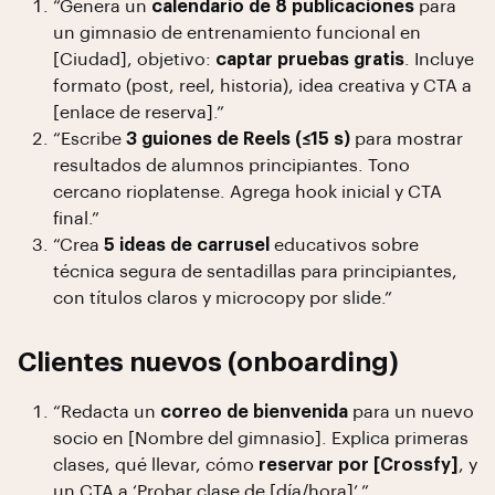
“Genera un
calendario de 8 publicaciones
para
un gimnasio de entrenamiento funcional en
[Ciudad], objetivo:
captar pruebas gratis
. Incluye
formato (post, reel, historia), idea creativa y CTA a
[enlace de reserva].”
“Escribe
3 guiones de Reels (≤15 s)
para mostrar
resultados de alumnos principiantes. Tono
cercano rioplatense. Agrega hook inicial y CTA
final.”
“Crea
5 ideas de carrusel
educativos sobre
técnica segura de sentadillas para principiantes,
con títulos claros y microcopy por slide.”
Clientes nuevos (onboarding)
“Redacta un
correo de bienvenida
para un nuevo
socio en [Nombre del gimnasio]. Explica primeras
clases, qué llevar, cómo
reservar por [Crossfy]
, y
un CTA a ‘Probar clase de [día/hora]’.”