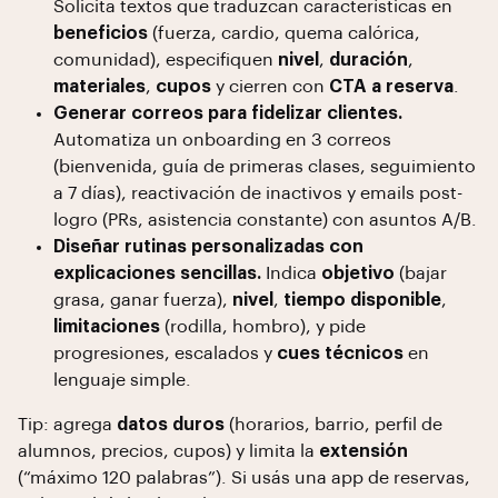
Solicita textos que traduzcan características en
beneficios
(fuerza, cardio, quema calórica,
comunidad), especifiquen
nivel
,
duración
,
materiales
,
cupos
y cierren con
CTA a reserva
.
Generar correos para fidelizar clientes.
Automatiza un onboarding en 3 correos
(bienvenida, guía de primeras clases, seguimiento
a 7 días), reactivación de inactivos y emails post-
logro (PRs, asistencia constante) con asuntos A/B.
Diseñar rutinas personalizadas con
explicaciones sencillas.
Indica
objetivo
(bajar
grasa, ganar fuerza),
nivel
,
tiempo disponible
,
limitaciones
(rodilla, hombro), y pide
progresiones, escalados y
cues técnicos
en
lenguaje simple.
Tip: agrega
datos duros
(horarios, barrio, perfil de
alumnos, precios, cupos) y limita la
extensión
(“máximo 120 palabras”). Si usás una app de reservas,