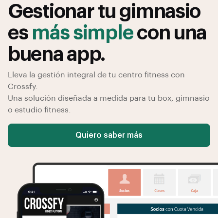
Gestionar tu gimnasio
es
más simple
con una
buena app.
Lleva la gestión integral de tu centro fitness con
Crossfy.
Una solución diseñada a medida para tu box, gimnasio
o estudio fitness.
Quiero saber más