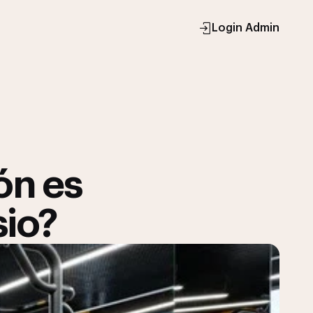
Login Admin
ón es
sio?