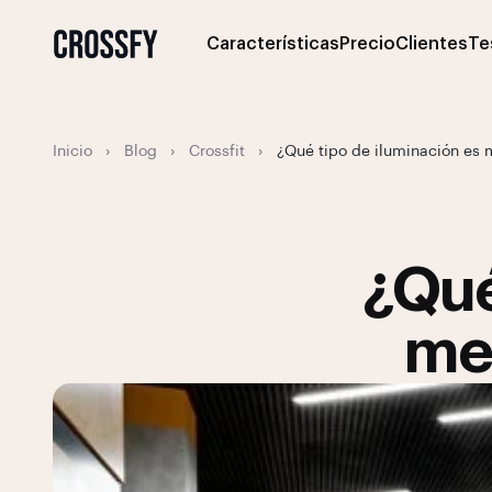
Características
Precio
Clientes
Te
Inicio
›
Blog
›
Crossfit
›
¿Qué tipo de iluminación es 
¿Qué
mej