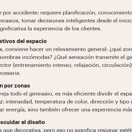
por accidente: requiere planificación, conocimiento d
asios, tomar decisiones inteligentes desde el inici
nificativa la experiencia de los clientes.
jetivos del espacio
s, conviene hacer un relevamiento general: ¿qué zo
sombras incómodas? ¿Qué sensación transmite el gim
ector (entrenamiento intenso, relajación, circulación) 
ecesaria.
ón por zonas
eja todo el gimnasio, es más eficiente dividir el esp
z: intensidad, temperatura de color, dirección y tipo
ar energía, sino también ofrecer una experiencia má
escuidar el diseño
s que decorativa, pero eso no significa resignar est