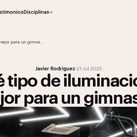
stimonios
Disciplinas
mejor para un gimna...
Javier Rodriguez
•
21 Jul 2025
 tipo de iluminaci
or para un gimna