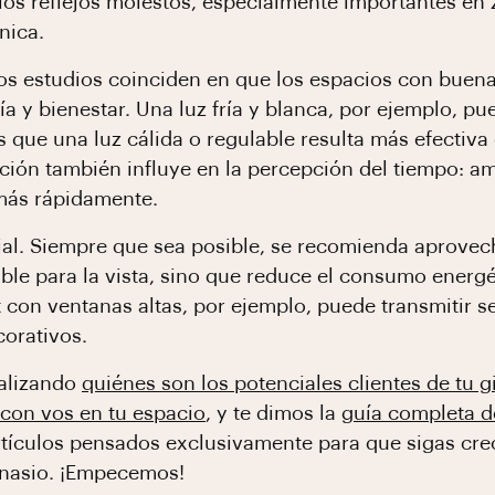
los reflejos molestos, especialmente importantes en
nica.
sos estudios coinciden en que los espacios con buen
a y bienestar. Una luz fría y blanca, por ejemplo, pu
as que una luz cálida o regulable resulta más efectiv
nación también influye en la percepción del tiempo:
 más rápidamente.
ial. Siempre que sea posible, se recomienda aprovecha
ble para la vista, sino que reduce el consumo energét
 con ventanas altas, por ejemplo, puede transmitir s
orativos.
alizando
quiénes son los potenciales clientes de tu 
 con vos en tu espacio
, y te dimos la
guía completa d
artículos pensados exclusivamente para que sigas c
mnasio. ¡Empecemos!