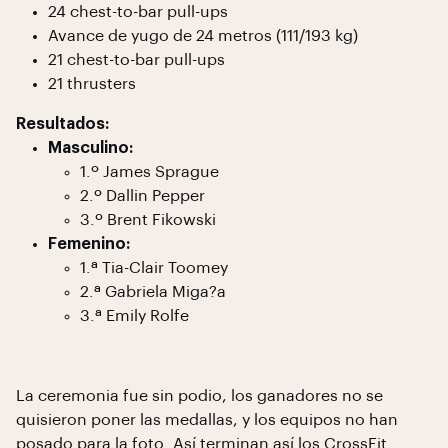
24 chest-to-bar pull-ups
Avance de yugo de 24 metros (111/193 kg)
21 chest-to-bar pull-ups
21 thrusters
Resultados:
Masculino:
1.º James Sprague
2.º Dallin Pepper
3.º Brent Fikowski
Femenino:
1.ª Tia-Clair Toomey
2.ª Gabriela Miga?a
3.ª Emily Rolfe
La ceremonia fue sin podio, los ganadores no se
quisieron poner las medallas, y los equipos no han
posado para la foto. Así terminan así los CrossFit