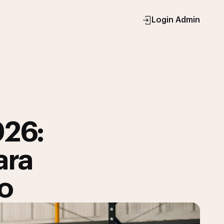
Login Admin
026:
ara
o