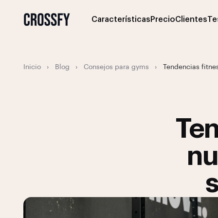
Características
Precio
Clientes
Te
Inicio
›
Blog
›
Consejos para gyms
›
Tendencias fitnes
Ten
nu