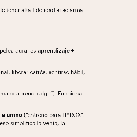
e tener alta fidelidad si se arma
)
pelea dura: es
aprendizaje +
l: liberar estrés, sentirse hábil,
emana aprendo algo”). Funciona
el alumno
(“entreno para HYROX”,
so simplifica la venta, la