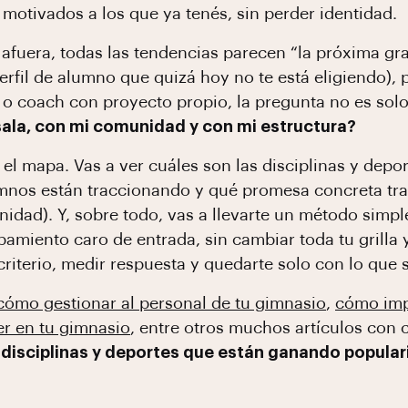
motivados a los que ya tenés, sin perder identidad.
 afuera, todas las tendencias parecen “la próxima gr
rfil de alumno que quizá hoy no te está eligiendo), 
o coach con proyecto propio, la pregunta no es solo
 sala, con mi comunidad y con mi estructura?
 el mapa. Vas a ver cuáles son las disciplinas y depo
umnos están traccionando y qué promesa concreta tr
dad). Y, sobre todo, vas a llevarte un método simple
amiento caro de entrada, sin cambiar toda tu grilla 
riterio, medir respuesta y quedarte solo con lo que
cómo gestionar al personal de tu gimnasio
,
cómo imp
r en tu gimnasio
, entre otros muchos artículos con 
disciplinas y deportes que están ganando popula