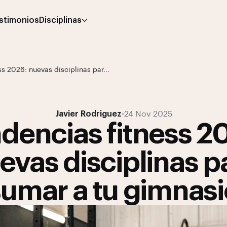
stimonios
Disciplinas
s 2026: nuevas disciplinas par...
Javier Rodriguez
•
24 Nov 2025
dencias fitness 2
evas disciplinas p
sumar a tu gimnasi