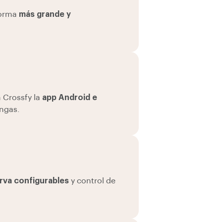
forma
más grande y
n Crossfy la
app Android e
engas.
erva configurables
y control de