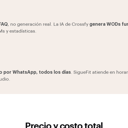
 FAQ
, no generación real. La IA de Crossfy
genera WODs fun
s y estadísticas.
 por WhatsApp, todos los días
. SigueFit atiende en hora
tudio.
Precio y costo total