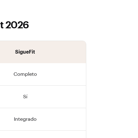
it 2026
SigueFit
Completo
Sí
Integrado