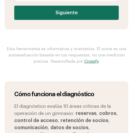
Siguiente
Esta herramienta es informativa y orientativa. El score es una
autoevaluación basada en tus respuestas, no una medición
precisa. Desarrollada por
Crossfy
.
Cómo funciona el diagnóstico
El diagnóstico evalúa 10 áreas críticas de la
operación de un gimnasio:
reservas
,
cobros
,
control de acceso
,
retención de socios
,
comunicación
,
datos de socios
,