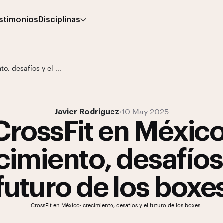
stimonios
Disciplinas
o, desafíos y el ...
Javier Rodriguez
•
10 May 2025
CrossFit en México
cimiento, desafíos 
futuro de los boxe