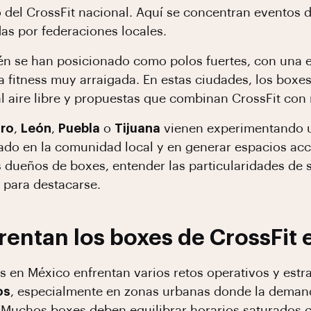
ro del CrossFit nacional. Aquí se concentran evento
s por federaciones locales.
n se han posicionado como polos fuertes, con una e
 fitness muy arraigada. En estas ciudades, los boxe
l aire libre y propuestas que combinan CrossFit con m
ro
,
León
,
Puebla
o
Tijuana
vienen experimentando un
ado en la comunidad local y en generar espacios acc
s dueños de boxes, entender las particularidades de s
 para destacarse.
rentan los boxes de CrossFit
s en México enfrentan varios retos operativos y estra
os
, especialmente en zonas urbanas donde la demand
a. Muchos boxes deben equilibrar horarios saturados c