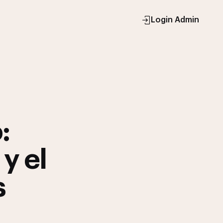
Login Admin
:
y el
s