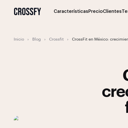
Características
Precio
Clientes
Te
Inicio
›
Blog
›
Crossfit
›
CrossFit en México: crecimient
cre