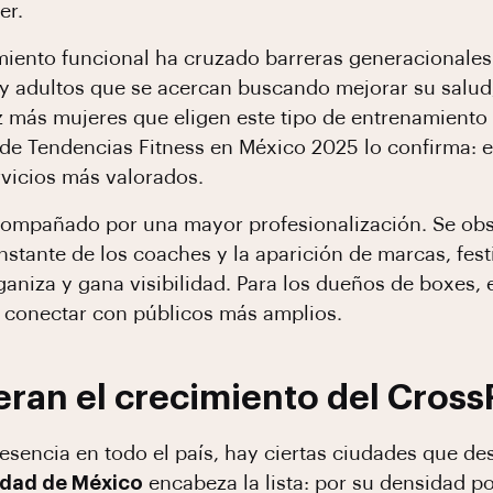
er.
miento funcional ha cruzado barreras generacionales.
ay adultos que se acercan buscando mejorar su salu
z más mujeres que eligen este tipo de entrenamiento
 de Tendencias Fitness en México 2025 lo confirma: e
rvicios más valorados.
compañado por una mayor profesionalización. Se obs
nstante de los coaches y la aparición de marcas, fes
niza y gana visibilidad. Para los dueños de boxes, 
y conectar con públicos más amplios.
eran el crecimiento del Cross
sencia en todo el país, hay ciertas ciudades que de
dad de México
encabeza la lista: por su densidad po