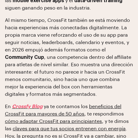
las
mobile exercise apps
y el
data-driven training
siguen ganando peso en la industria.
Al mismo tiempo, CrossFit también se está moviendo
hacia experiencias más conectadas digitalmente. La
propia marca viene reforzando el uso de su app para
seguir noticias, leaderboards, calendario y eventos, y
en 2026 empujó además formatos como el
Community Cup
, una competencia dentro del affiliate
para atletas de nivel similar. Eso muestra una dirección
interesante: el futuro no parece ir hacia un CrossFit
menos comunitario, sino hacia uno que combina
mejor la experiencia del box con herramientas
digitales y formatos más segmentados.
En
Crossfy Blog
ya te contamos los
beneficios del
CrossFit para mayores de 50 años
, te respondimos
cómo adaptar CrossFit para principiantes
, y te dimos
las
claves para que tus socios entrenen con energía
.
Hoy, la pregunta no es si CrossFit va a cambiar, sino