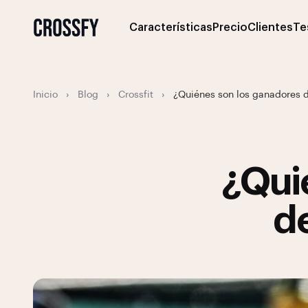
Características
Precio
Clientes
Te
Inicio
›
Blog
›
Crossfit
›
¿Quiénes son los ganadores d
¿Qui
d