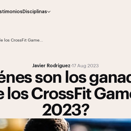
stimonios
Disciplinas
e los CrossFit Game...
Javier Rodriguez
•
17 Aug 2023
énes son los gana
e los CrossFit Gam
2023?