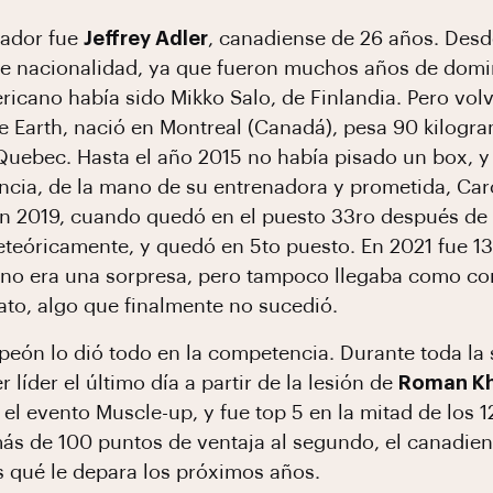
nador fue
Jeffrey Adler
, canadiense de 26 años. Des
e nacionalidad, ya que fueron muchos años de domin
icano había sido Mikko Salo, de Finlandia. Pero volv
he Earth, nació en Montreal (Canadá), pesa 90 kilogra
Quebec. Hasta el año 2015 no había pisado un box, y
ia, de la mano de su entrenadora y prometida, Car
en 2019, cuando quedó en el puesto 33ro después de
teóricamente, y quedó en 5to puesto. En 2021 fue 13
no era una sorpresa, pero tampoco llegaba como com
to, algo que finalmente no sucedió.
mpeón lo dió todo en la competencia. Durante toda la
 líder el último día a partir de la lesión de
Roman Kh
el evento Muscle-up, y fue top 5 en la mitad de los 12
ás de 100 puntos de ventaja al segundo, el canadie
 qué le depara los próximos años.