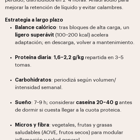
perdido, distribuidos en 2–4 horas. Añadí sodio para
mejorar la retención de líquido y evitar calambres.
Estrategia a largo plazo
Balance calórico
: tras bloques de alta carga, un
ligero superávit
(100–200 kcal) acelera
adaptación; en descarga, volver a mantenimiento.
Proteína diaria
:
1,6–2,2 g/kg
repartida en 3–5
tomas.
Carbohidratos
: periodizá según volumen/
íntensidad semanal.
Sueño
: 7–9 h; considerar
caseína 20–40 g
antes
de dormir si cuesta llegar a la cuota proteica.
Micros y fibra
: vegetales, frutas y grasas
saludables (AOVE, frutos secos) para modular