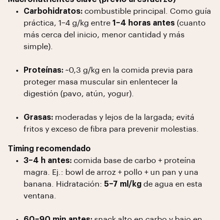
Carbohidratos:
combustible principal. Como guía
práctica, 1–4 g/kg entre
1–4 horas antes
(cuanto
más cerca del inicio, menor cantidad y más
simple).
Proteínas:
~0,3 g/kg en la comida previa para
proteger masa muscular sin enlentecer la
digestión (pavo, atún, yogur).
Grasas:
moderadas y lejos de la largada; evitá
fritos y exceso de fibra para prevenir molestias.
Timing recomendado
3–4 h antes:
comida base de carbo + proteína
magra. Ej.: bowl de arroz + pollo + un pan y una
banana. Hidratación:
5–7 ml/kg
de agua en esta
ventana.
60–90 min antes:
snack alto en carbo y bajo en