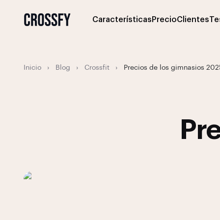
Características
Precio
Clientes
Te
Inicio
›
Blog
›
Crossfit
›
Precios de los gimnasios 202
Pre