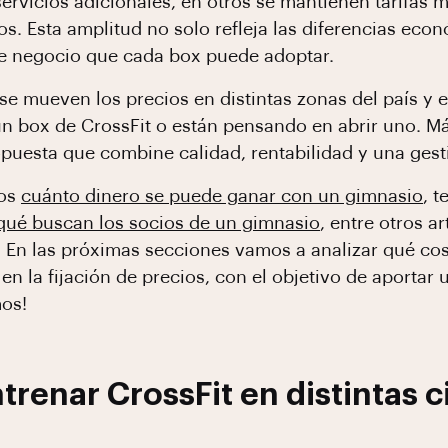
ervicios adicionales, en otros se mantienen tarifas m
s. Esta amplitud no solo refleja las diferencias eco
de negocio que cada box puede adoptar.
e mueven los precios en distintas zonas del país y e
n box de CrossFit o están pensando en abrir uno. Más
ropuesta que combine calidad, rentabilidad y una ges
mos
cuánto dinero se puede ganar con un gimnasio
, 
qué buscan los socios de un gimnasio
, entre otros a
. En las próximas secciones vamos a analizar qué co
en la fijación de precios, con el objetivo de aportar 
os!
trenar CrossFit en distintas 