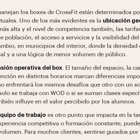
 manejan los boxes de CrossFit están determinados 
xtuales. Uno de los más evidentes es la
ubicación ge
s alta y el nivel de competencia también, las tarifa
 población, el acceso a servicios y la visibilidad de
mbio, en municipios del interior, donde la densidad 
ocal y a una lógica de menor volumen de público.
sión operativa del box
. El tamaño del espacio, la c
atención en distintos horarios marcan diferencias imp
no enfrentará los mismos desafíos que otro con un s
olo se trabaja con WOD o si se suman clases específi
ién influye en el valor percibido por los alumnos.
equipo de trabajo
es otro punto que impacta en la ta
xperiencia competitiva o formación constante, pueden
volumen. Para muchos clientes, sentirse guiados por