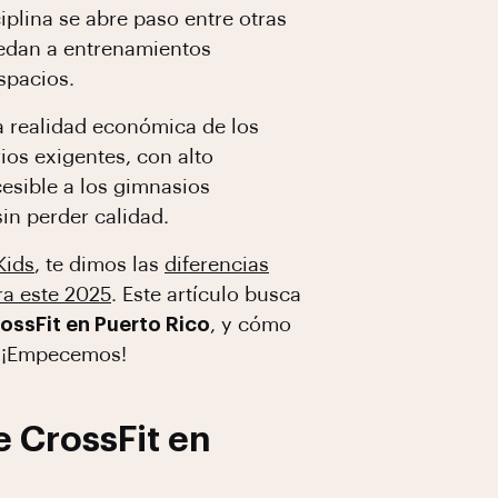
plina se abre paso entre otras
cedan a entrenamientos
spacios.
la realidad económica de los
ios exigentes, con alto
esible a los gimnasios
in perder calidad.
Kids
, te dimos las
diferencias
ra este 2025
. Este artículo busca
ossFit en Puerto Rico
, y cómo
o. ¡Empecemos!
e CrossFit en