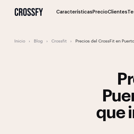
Características
Precio
Clientes
Te
Inicio
›
Blog
›
Crossfit
›
Precios del CrossFit en Puerto 
Pr
Puer
que i