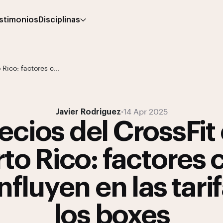
stimonios
Disciplinas
Rico: factores c...
Javier Rodriguez
•
14 Apr 2025
ecios del CrossFit
to Rico: factores 
nfluyen en las tari
los boxes