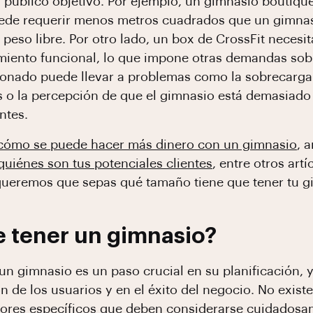
 público objetivo. Por ejemplo, un gimnasio boutique
ede requerir menos metros cuadrados que un gimnas
peso libre. Por otro lado, un box de CrossFit neces
miento funcional, lo que impone otras demandas sobr
nado puede llevar a problemas como la sobrecarga 
 o la percepción de que el gimnasio está demasiado 
entes.
cómo se puede hacer más dinero con un gimnasio
, 
quiénes son tus potenciales clientes
, entre otros art
 queremos que sepas qué tamaño tiene que tener tu 
 tener un gimnasio?
un gimnasio es un paso crucial en su planificación, 
n de los usuarios y en el éxito del negocio. No exist
ores específicos que deben considerarse cuidadosam