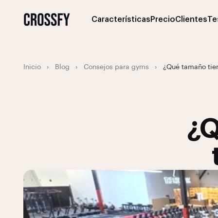
Características
Precio
Clientes
Te
Inicio
›
Blog
›
Consejos para gyms
›
¿Qué tamaño tie
¿Q