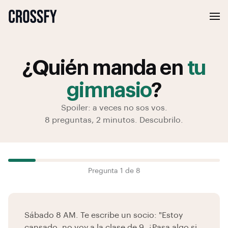
¿Quién manda en
tu
gimnasio
?
Spoiler: a veces no sos vos.
8 preguntas, 2 minutos. Descubrilo.
Pregunta
1
de
8
Sábado 8 AM. Te escribe un socio: "Estoy
cansado, no voy a la clase de 9. ¿Pasa algo si