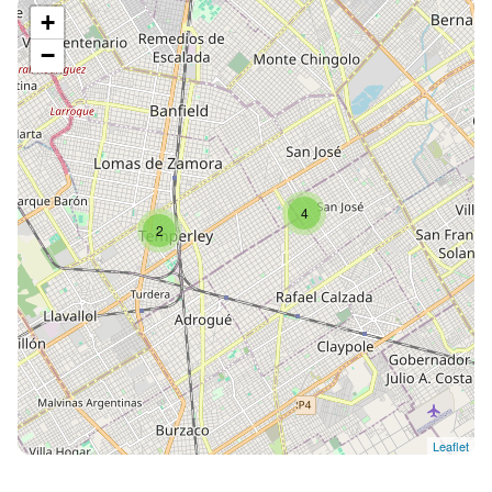
+
−
4
2
Leaflet