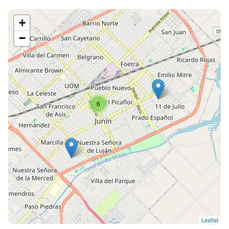
+
−
6
Leaflet