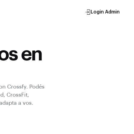
Login Admin
os en
con Crossfy.
Podés
d, CrossFit,
adapta a vos.