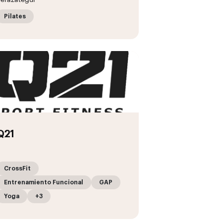
erazategui
Pilates
Q21
CrossFit
Entrenamiento Funcional
GAP
Yoga
+3