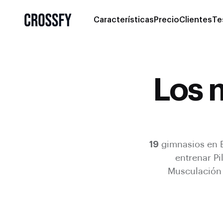
Características
Precio
Clientes
Te
Los 
19
gimnasios en
entrenar
Pi
Musculación