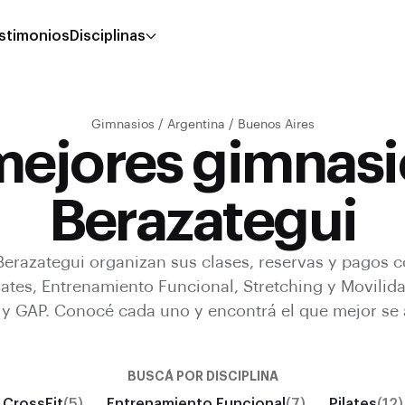
stimonios
Disciplinas
Gimnasios
/
Argentina
/
Buenos Aires
mejores gimnasi
Berazategui
Berazategui
organizan sus clases, reservas y pagos 
lates, Entrenamiento Funcional, Stretching y Movilida
 y GAP
.
Conocé cada uno y encontrá el que mejor se 
BUSCÁ POR DISCIPLINA
CrossFit
(5)
Entrenamiento Funcional
(7)
Pilates
(12)