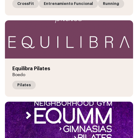
CrossFit
Entrenamiento Funcional
Running
Equilibra Pilates
Boedo
Pilates