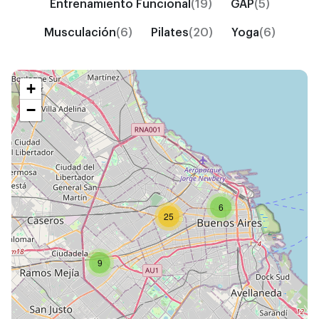
Entrenamiento Funcional
(19)
GAP
(5)
Musculación
(6)
Pilates
(20)
Yoga
(6)
+
−
6
25
9