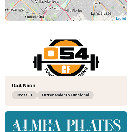
Leaflet
054 Naon
CrossFit
Entrenamiento Funcional