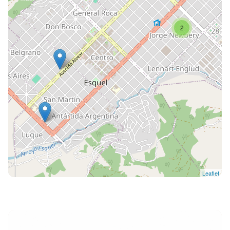
2
Leaflet