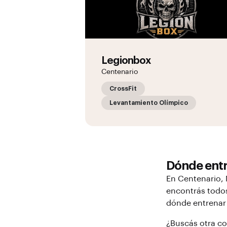
Legionbox
Centenario
CrossFit
Levantamiento Olímpico
Dónde ent
En
Centenario
,
encontrás todos
dónde entrena
¿Buscás otra c