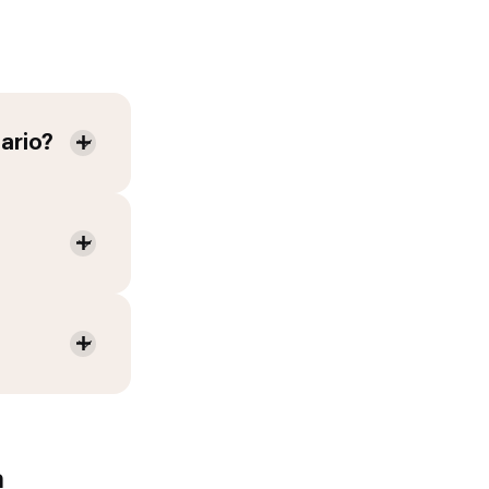
ario
?
a