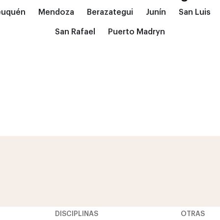
euquén
Mendoza
Berazategui
Junín
San Luis
San Rafael
Puerto Madryn
DISCIPLINAS
OTRAS