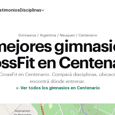
stimonios
Disciplinas
Gimnasios
/
Argentina
/
Neuquen
/
Centenario
mejores gimnasi
ssFit en Centen
CrossFit
en
Centenario
. Compará disciplinas, ubicac
encontrá dónde entrenar.
Ver todos los gimnasios en
Centenario