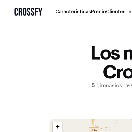
Características
Precio
Clientes
Te
Los 
Cro
5
gimnasios de
+