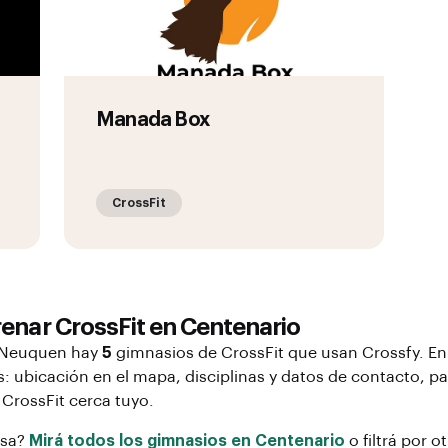
Manada Box
CrossFit
renar
CrossFit
en
Centenario
 Neuquen
hay
5
gimnasios de
CrossFit
que usan Crossfy. En 
: ubicación en el mapa, disciplinas y datos de contacto, par
r
CrossFit
cerca tuyo.
osa?
Mirá todos los gimnasios en
Centenario
o filtrá por o