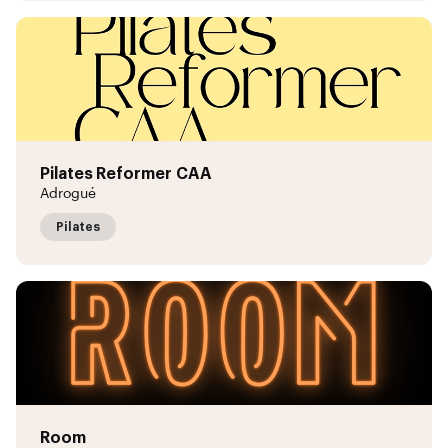
Pilates Reformer CAA
Adrogué
Pilates
Room